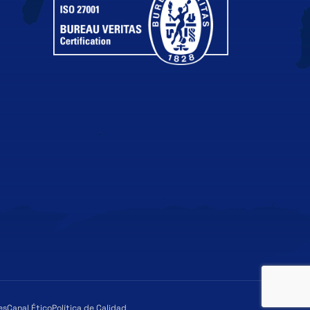
es
Canal Ético
Política de Calidad