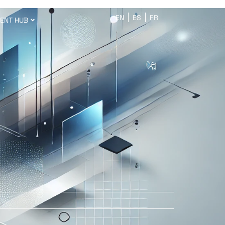
EN
ES
FR
ENT HUB