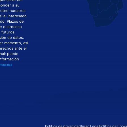
ponder a su
 sobre nuestros
si el interesado
ado. Plazos de
e el proceso
a futuros
sión de datos.
ier momento, así
derechos ante el
nal: puede
Información
Privacidad
Política de privacidad
Aviso Legal
Política de Cooki