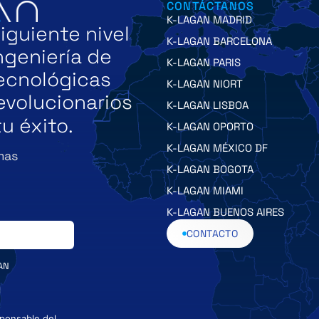
CONTÁCTANOS
K-LAGAN MADRID
iguiente nivel
K-LAGAN BARCELONA
ngeniería de
K-LAGAN PARIS
tecnológicas
K-LAGAN NIORT
evolucionarios
K-LAGAN LISBOA
u éxito.
K-LAGAN OPORTO
K-LAGAN MÉXICO DF
mas
K-LAGAN BOGOTA
K-LAGAN MIAMI
K-LAGAN BUENOS AIRES
CONTACTO
AN
l
sponsable del