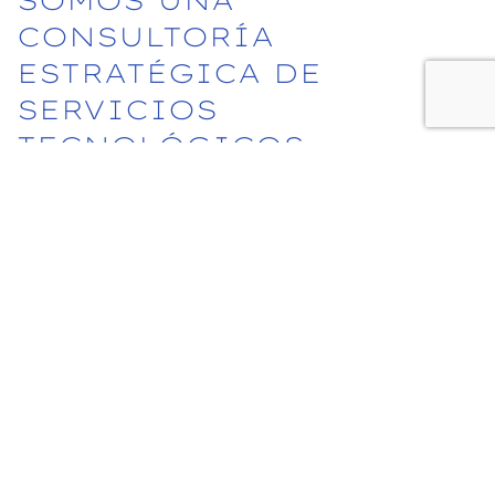
SOMOS
UNA
CONSULTORÍA
ESTRATÉGICA
DE
SERVICIOS
TECNOLÓGICOS
Llevamos tu empresa al siguiente nivel con
soluciones adaptadas a tus necesidades
de TI, innovación, ingeniería y desarrollo.
EXPLORA NUESTROS SERVICIOS