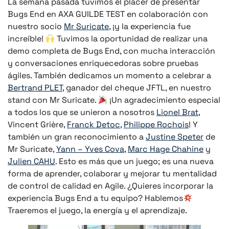
La semana pasada tuvimos el placer de presentar
Bugs End en AXA GUILDE TEST en colaboración con
nuestro socio
Mr Suricate
, ¡y la experiencia fue
increíble!
Tuvimos la oportunidad de realizar una
demo completa de Bugs End, con mucha interacción
y conversaciones enriquecedoras sobre pruebas
ágiles. También dedicamos un momento a celebrar a
Bertrand PLET
, ganador del cheque JFTL, en nuestro
stand con Mr Suricate.
¡Un agradecimiento especial
a todos los que se unieron a nosotros
Lionel Brat
,
Vincent Grière,
Franck Detoc
,
Philippe Rochois
! Y
también un gran reconocimiento a
Justine Speter
de
Mr Suricate,
Yann – Yves Cova
,
Marc Hage Chahine
y
Julien CAHU
. Esto es más que un juego; es una nueva
forma de aprender, colaborar y mejorar tu mentalidad
de control de calidad en Agile. ¿Quieres incorporar la
experiencia Bugs End a tu equipo? Hablemos
Traeremos el juego, la energía y el aprendizaje.