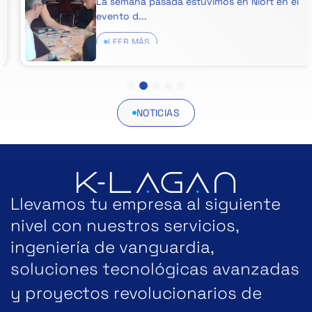
La semana pasada estuvimos en Niort en el
evento d...
LEER MÁS
1
2
3
4
5
NOTICIAS
Llevamos tu empresa al siguiente
nivel con nuestros servicios,
ingeniería de vanguardia,
soluciones tecnológicas avanzadas
y proyectos revolucionarios de