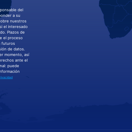
sponsable del
ponder a su
 sobre nuestros
si el interesado
ado. Plazos de
e el proceso
a futuros
sión de datos.
ier momento, así
derechos ante el
nal: puede
Información
Privacidad