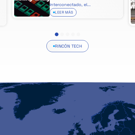
interconectado, el...
LEER MÁS
1
2
3
4
5
RINCÓN TECH