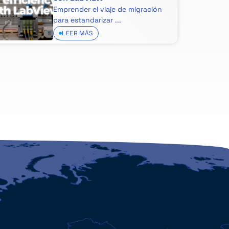
Emprender el viaje de migración
para estandarizar ...
LEER MÁS