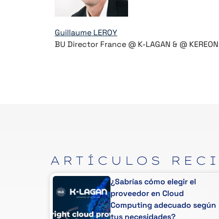
Guillaume LEROY
BU Director France @ K-LAGAN & @ KEREON
ARTÍCULOS
REC
¿Sabrías cómo elegir el
va: cuando
proveedor en Cloud
Computing adecuado según
tus necesidades?