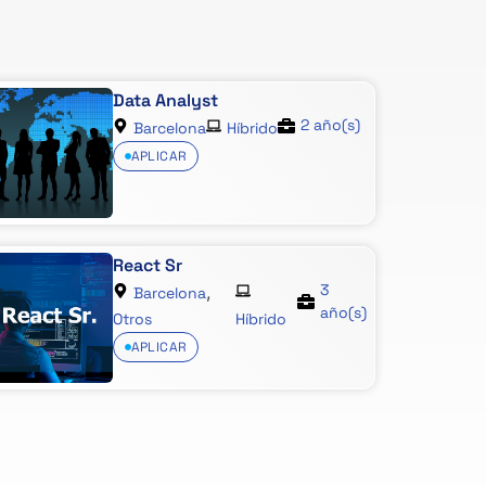
Data Analyst
2 año(s)
Barcelona
Híbrido
APLICAR
React Sr
3
,
Barcelona
año(s)
Otros
Híbrido
APLICAR