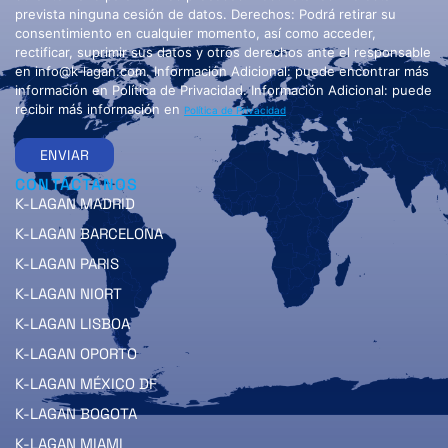
prevista ninguna cesión de datos. Derechos: Podrá retirar su
consentimiento en cualquier momento, así como acceder,
rectificar, suprimir sus datos y otros derechos ante el responsable
en info@k-lagan.com. Información Adicional: puede encontrar más
información en Política de Privacidad. Información Adicional: puede
recibir más información en
Política de Privacidad
ENVIAR
CONTÁCTANOS
K-LAGAN MADRID
K-LAGAN BARCELONA
K-LAGAN PARIS
K-LAGAN NIORT
K-LAGAN LISBOA
K-LAGAN OPORTO
K-LAGAN MÉXICO DF
K-LAGAN BOGOTA
K-LAGAN MIAMI