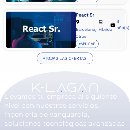
React Sr
3
año(s)
,
Barcelona
Híbrido
Otros
APLICAR
TODAS LAS OFERTAS
Llevamos tu empresa al siguiente
nivel con nuestros servicios,
ingeniería de vanguardia,
soluciones tecnológicas avanzadas