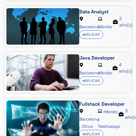
Data Analyst
2
año(s)
Barcelona
Híbrido
APLICAR
Java Developer
4
año(s)
Barcelona
Híbrido
APLICAR
Fullstack Developer
3
Híbrido
año(
,
Barcelona
,
Otros
Teletrabajo
APLICAR