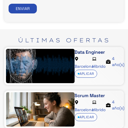
ENVIAR
ÚLTIMAS
OFERTAS
Data Engineer
4
año(s)
Barcelona
Híbrido
APLICAR
Scrum Master
4
año(s)
Barcelona
Híbrido
APLICAR