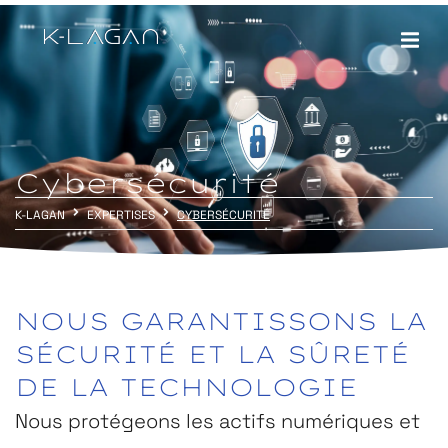
Cybersécurité
K-LAGAN
EXPERTISES
CYBERSÉCURITÉ
NOUS
GARANTISSONS
LA
SÉCURITÉ
ET
LA
SÛRETÉ
DE
LA
TECHNOLOGIE
Nous protégeons les actifs numériques et