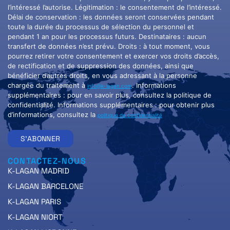
l’intéressé l’autorise. Légitimation : le consentement de l’intéressé.
Délai de conservation : les données seront conservées pendant
toute la durée du processus de sélection du personnel et
pendant 1 an pour les processus futurs. Destinataires : aucun
transfert de données n’est prévu. Droits : à tout moment, vous
pourrez retirer votre consentement et exercer vos droits d’accès,
de rectification et de suppression des données, ainsi que
bénéficier d’autres droits, en vous adressant à la personne
chargée du traitement à
. Informations
info@k-lagan.com
supplémentaires : pour en savoir plus, consultez la politique de
confidentialité. Informations supplémentaires : pour obtenir plus
d’informations, consultez la
politique de confidentialité
S'ABONNER
CONTACTEZ-NOUS
K-LAGAN MADRID
K-LAGAN BARCELONE
K-LAGAN PARIS
K-LAGAN NIORT