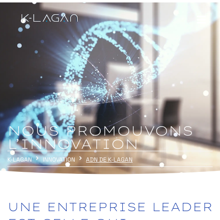
NOUS PROMOUVONS
L’INNOVATION
K-LAGAN
INNOVATION
ADN DE K-LAGAN
UNE
ENTREPRISE
LEADER