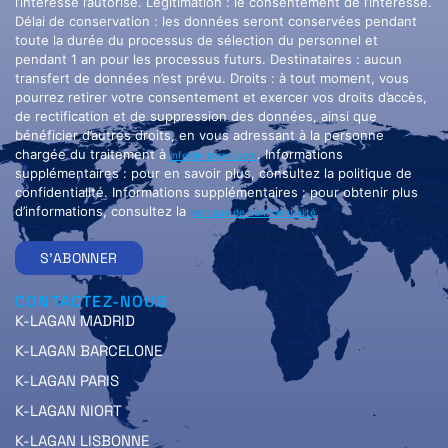
l’intéressé l’autorise. Légitimation : le consentement de l’intéressé.
Délai de conservation : les données seront conservées pendant
toute la durée du processus de sélection du personnel et
pendant 1 an pour les processus futurs. Destinataires : aucun
transfert de données n’est prévu. Droits : à tout moment, vous
pourrez retirer votre consentement et exercer vos droits d’accès,
de rectification et de suppression des données, ainsi que
bénéficier d’autres droits, en vous adressant à la personne
chargée du traitement à
. Informations
info@k-lagan.com
supplémentaires : pour en savoir plus, consultez la politique de
confidentialité. Informations supplémentaires : pour obtenir plus
d’informations, consultez la
politique de confidentialité
S'ABONNER
CONTACTEZ-NOUS
K-LAGAN MADRID
K-LAGAN BARCELONE
K-LAGAN PARIS
K-LAGAN NIORT
K-LAGAN LISBONNE