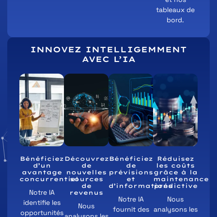
tableaux de
bord.
INNOVEZ INTELLIGEMMENT
AVEC L’IA
Bénéficiez
Découvrez
Bénéficiez
Réduisez
d’un
de
de
les coûts
avantage
nouvelles
prévisions
grâce à la
concurrentiel
sources
et
maintenance
de
d’informations
prédictive
Notre IA
revenus
Notre IA
Nous
identifie les
Nous
fournit des
analysons les
opportunités
analysons les