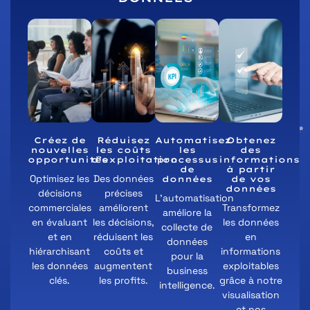
Créez de
Réduisez
Automatisez
Obtenez
nouvelles
les coûts
les
des
opportunités
d’exploitation
processus
informations
de
à partir
Optimisez les
Des données
données
de vos
données
décisions
précises
L'automatisation
commerciales
améliorent
Transformez
améliore la
en évaluant
les décisions,
les données
collecte de
et en
réduisent les
en
données
hiérarchisant
coûts et
informations
pour la
les données
augmentent
exploitables
business
clés.
les profits.
grâce à notre
intelligence.
visualisation
et nos