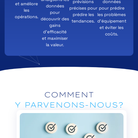
prévisions
données
et améliore
données
précises pour
pour prédire
les
pour
prédire les
les problèmes
opérations.
découvrir des
tendances.
d’équipement
gains
et éviter les
d’efficacité
coûts.
et maximiser
la valeur.
COMMENT
Y PARVENONS-NOUS?