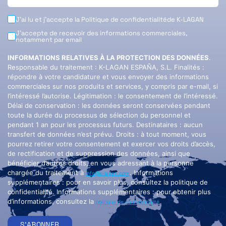
J'ai lu et j'accepte la
Politique de confidentialité
de K-LAGAN
J'accepte de recevoir des informations commerciales,
notamment par email
INFORMATIONS RELATIVES À LA PROTECTION DES DONNÉES
.
Responsable du traitement : K-LAGAN ESPAÑA, S.L. Finalités :
répondre à votre candidature et vous envoyer des informations
commerciales sur nos produits et services, y compris par e-mail, si
l’intéressé l’autorise. Légitimation : le consentement de l’intéressé.
Délai de conservation : les données seront conservées pendant
toute la durée du processus de sélection du personnel et
pendant 1 an pour les processus futurs. Destinataires : aucun
transfert de données n’est prévu. Droits : à tout moment, vous
pourrez retirer votre consentement et exercer vos droits d’accès,
de rectification et de suppression des données, ainsi que
bénéficier d’autres droits, en vous adressant à la personne
chargée du traitement à
. Informations
info@k-lagan.com
supplémentaires : pour en savoir plus, consultez la politique de
confidentialité. Informations supplémentaires : pour obtenir plus
d’informations, consultez la
politique de confidentialité
S'ABONNER