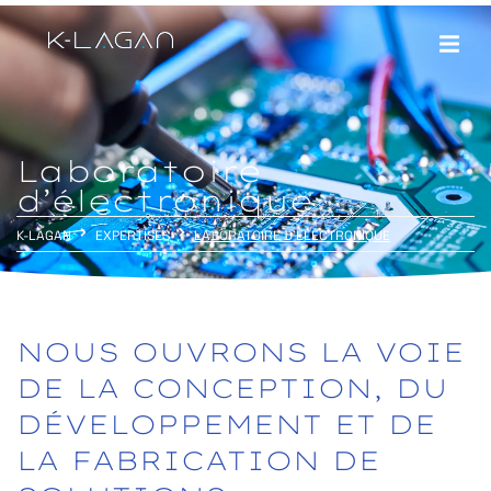
Laboratoire
d’électronique
K-LAGAN
EXPERTISES
LABORATOIRE D’ÉLECTRONIQUE
NOUS
OUVRONS
LA
VOIE
DE
LA
CONCEPTION,
DU
DÉVELOPPEMENT
ET
DE
LA
FABRICATION
DE