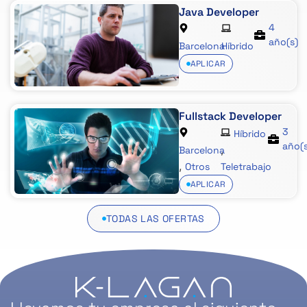
Java Developer
4
año(s)
Barcelona
Híbrido
APLICAR
Fullstack Developer
3
Híbrido
año(
,
Barcelona
,
Otros
Teletrabajo
APLICAR
TODAS LAS OFERTAS