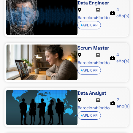
Data Engineer
4
año(s)
Barcelona
Híbrido
APLICAR
Scrum Master
4
año(s)
Barcelona
Híbrido
APLICAR
Data Analyst
2
año(s)
Barcelona
Híbrido
APLICAR