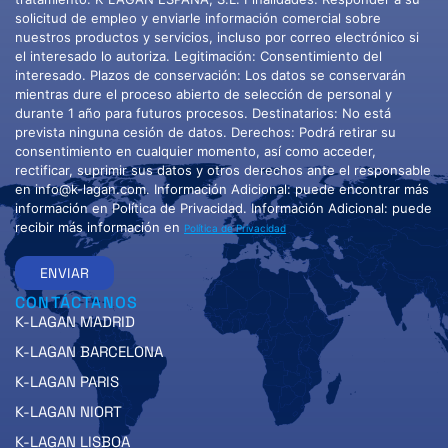
solicitud de empleo y enviarle información comercial sobre
nuestros productos y servicios, incluso por correo electrónico si
el interesado lo autoriza. Legitimación: Consentimiento del
interesado. Plazos de conservación: Los datos se conservarán
mientras dure el proceso abierto de selección de personal y
durante 1 año para futuros procesos. Destinatarios: No está
prevista ninguna cesión de datos. Derechos: Podrá retirar su
consentimiento en cualquier momento, así como acceder,
rectificar, suprimir sus datos y otros derechos ante el responsable
en info@k-lagan.com. Información Adicional: puede encontrar más
información en Política de Privacidad. Información Adicional: puede
recibir más información en
Política de Privacidad
ENVIAR
CONTÁCTANOS
K-LAGAN MADRID
K-LAGAN BARCELONA
K-LAGAN PARIS
K-LAGAN NIORT
K-LAGAN LISBOA