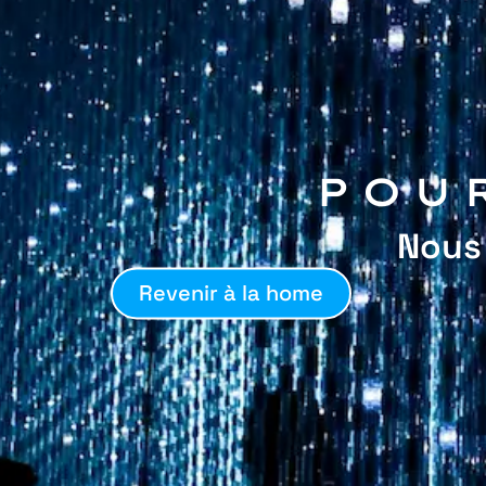
POU
Nous
Revenir à la home