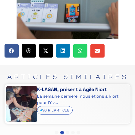
ARTICLES
SIMILAIRES
K-LAGAN, présent à Agile Niort
La semaine dernière, nous étions à Niort
pour l’év...
VOIR L'ARTICLE
1
2
3
4
5