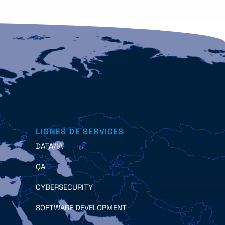
LIGNES DE SERVICES
DATA/IA
QA
CYBERSECURITY
SOFTWARE DEVELOPMENT