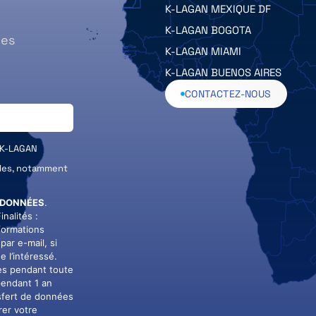
K-LAGAN MEXIQUE DF
K-LAGAN BOGOTA
des
K-LAGAN MIAMI
K-LAGAN BUENOS AIRES
CONTACTEZ-NOUS
 K-LAGAN
ales, notamment
 DONNÉES
.
nalités :
formations
par e-mail, si
e l’intéressé.
es pendant toute
pendant 1 an
nsfert de données
rer votre