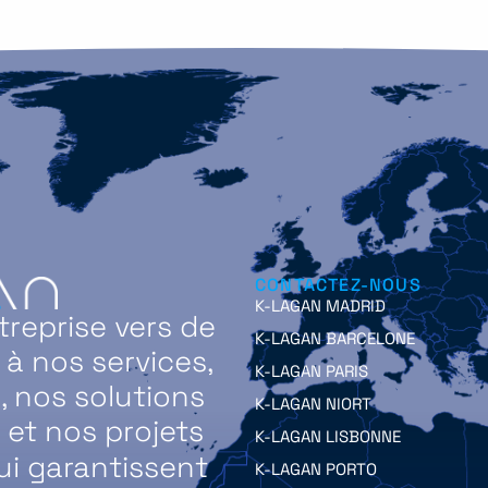
CONTACTEZ-NOUS
K-LAGAN MADRID
reprise vers de
K-LAGAN BARCELONE
 nos services,
K-LAGAN PARIS
, nos solutions
K-LAGAN NIORT
et nos projets
K-LAGAN LISBONNE
ui garantissent
K-LAGAN PORTO