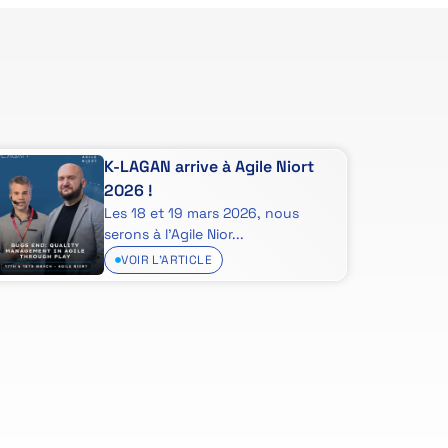
K-LAGAN arrive à Agile Niort
2026 !
Les 18 et 19 mars 2026, nous
serons à l’Agile Nior...
VOIR L'ARTICLE