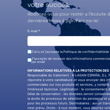
votre succès.
Abonnez-vous pour rester à l’écoute 
dernières mises à jour. Faisons-le!
E-mail
*
J'ai lu et j'accepte la
Politique de confidentialité
de
J'accepte de recevoir des informations commerci
par email
INFORMATIONS RELATIVES À LA PROTECTION DES
Responsable du traitement : K-LAGAN ESPAÑA, S.L. Fi
répondre à votre candidature et vous envoyer des in
commerciales sur nos produits et services, y compris 
l’intéressé l’autorise. Légitimation : le consentement d
Délai de conservation : les données seront conservé
la durée du processus de sélection du personnel et 
pour les processus futurs. Destinataires : aucun tra
n’est prévu. Droits : à tout moment, vous pourrez reti