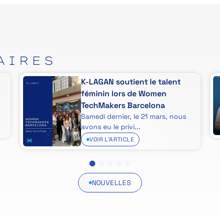
AIRES
K-LAGAN soutient le talent
féminin lors de Women
TechMakers Barcelona
Samedi dernier, le 21 mars, nous
avons eu le privi...
VOIR L'ARTICLE
1
2
3
4
5
NOUVELLES