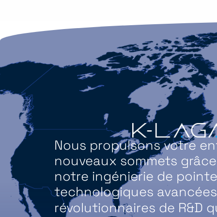
Nous propulsons votre ent
nouveaux sommets grâce à
notre ingénierie de pointe
technologiques avancées 
révolutionnaires de R&D q