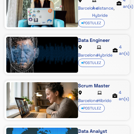
4
an(s)
,
Barcelone
À distance
Hybride
POSTULEZ
Data Engineer
4
an(s)
Barcelone
Hybride
POSTULEZ
Scrum Master
4
an(s)
Barcelone
Híbrido
POSTULEZ
Data Analyst