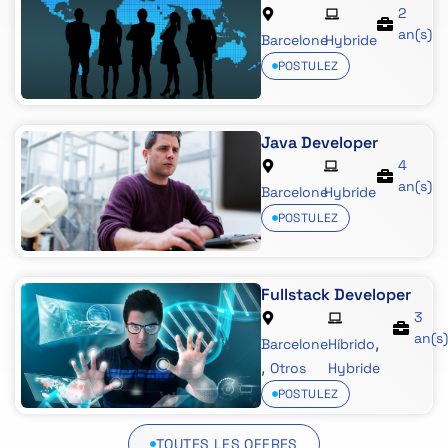
2
an(s)
Barcelone
Hybride
POSTULEZ
Java Developer
4
an(s)
Barcelone
Hybride
POSTULEZ
Fullstack Developer
3
an(s)
,
Barcelone
Híbrido
,
Otros
Hybride
POSTULEZ
TOUTES LES OFFRES