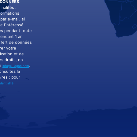
 DONNÉES
.
nalités :
formations
par e-mail, si
e l’intéressé.
es pendant toute
pendant 1 an
nsfert de données
rer votre
ication et de
s droits, en
 à
.
info@k-lagan.com
onsultez la
ires : pour
dentialité