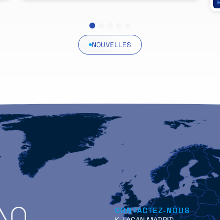
1
2
3
4
5
NOUVELLES
CONTACTEZ-NOUS
K-LAGAN MADRID