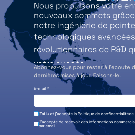
Nous propulsons votre ent
nouveaux sommets grâce à
notre ingénierie de pointe
technologiques avancées 
révolutionnaires de R&D q
votre succès.
Abonnez-vous pour rester à l’écoute 
dernières mises à jour. Faisons-le!
E-mail
*
J'ai lu et j'accepte la
Politique de confidentialité
de
J'accepte de recevoir des informations commerci
par email