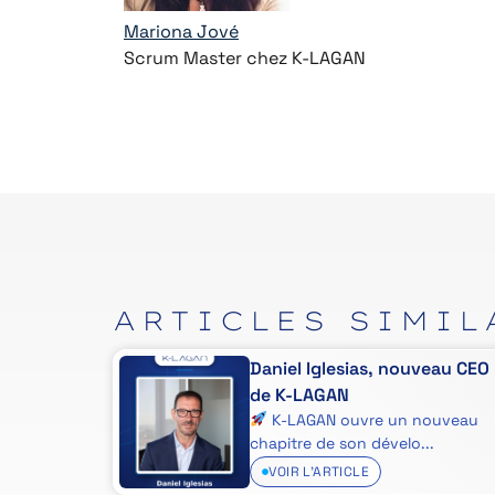
Mariona Jové
Scrum Master chez K-LAGAN
ARTICLES
SIMIL
fres
Daniel Iglesias, nouveau CEO
ité n'est
de K-LAGAN
K-LAGAN ouvre un nouveau
chapitre de son dévelo...
VOIR L'ARTICLE