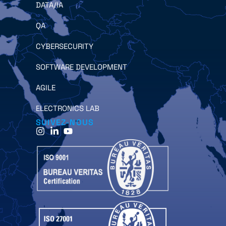
DATA/IA
QA
CYBERSECURITY
SOFTWARE DEVELOPMENT
AGILE
ELECTRONICS LAB
SUIVEZ-NOUS