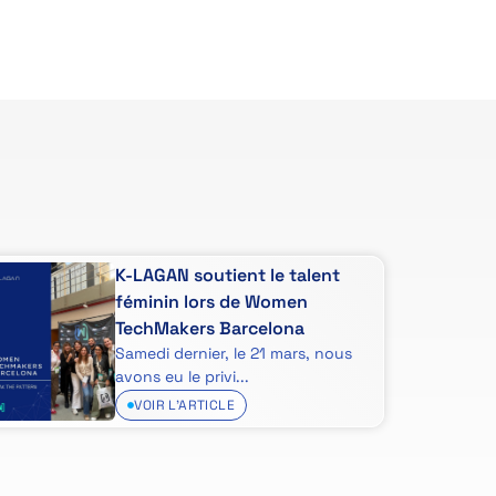
K-LAGAN soutient le talent
féminin lors de Women
TechMakers Barcelona
Samedi dernier, le 21 mars, nous
avons eu le privi...
VOIR L'ARTICLE