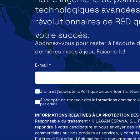
technologiques avancées 
révolutionnaires de R&D q
votre succès.
Abonnez-vous pour rester à l’écoute 
dernières mises à jour. Faisons-le!
E-mail
*
J'ai lu et j'accepte la
Politique de confidentialité
de
J'accepte de recevoir des informations commerci
par email
INFORMATIONS RELATIVES À LA PROTECTION DES
Responsable du traitement : K-LAGAN ESPAÑA, S.L. Fi
répondre à votre candidature et vous envoyer des in
commerciales sur nos produits et services, y compris 
l’intéressé l’autorise. Légitimation : le consentement d