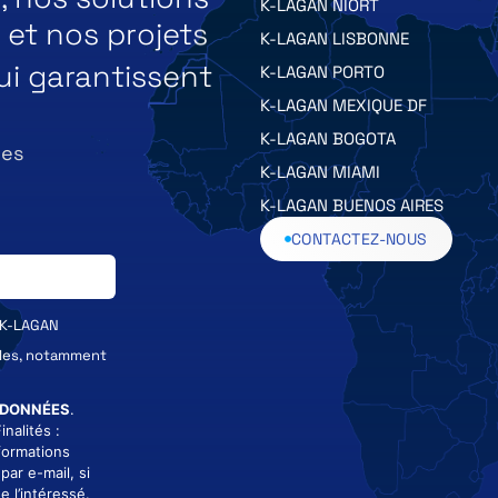
K-LAGAN NIORT
et nos projets
K-LAGAN LISBONNE
ui garantissent
K-LAGAN PORTO
K-LAGAN MEXIQUE DF
K-LAGAN BOGOTA
des
K-LAGAN MIAMI
K-LAGAN BUENOS AIRES
CONTACTEZ-NOUS
 K-LAGAN
ales, notamment
 DONNÉES
.
nalités :
formations
par e-mail, si
e l’intéressé.