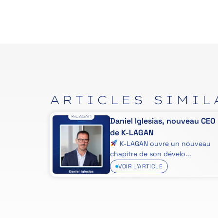
ARTICLES
SIMIL
fres
Daniel Iglesias, nouveau CEO
ité n'est
de K-LAGAN
K-LAGAN ouvre un nouveau
chapitre de son dévelo...
VOIR L'ARTICLE