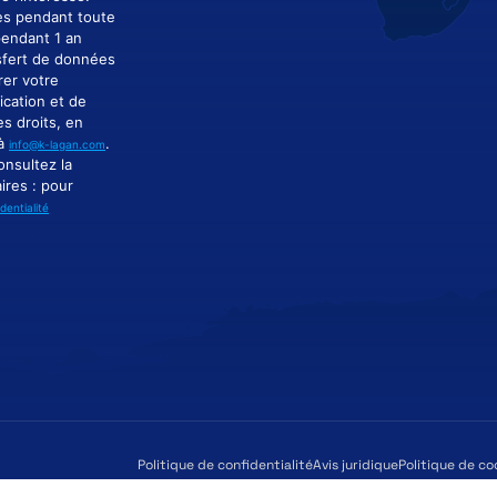
es pendant toute
pendant 1 an
nsfert de données
rer votre
ication et de
s droits, en
 à
.
info@k-lagan.com
onsultez la
ires : pour
dentialité
Politique de confidentialité
Avis juridique
Politique de co