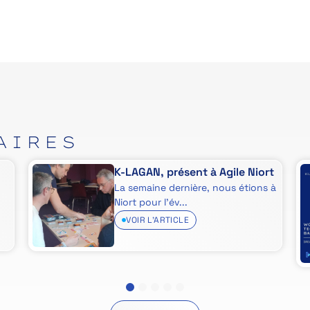
AIRES
K-LAGAN, présent à Agile Niort
La semaine dernière, nous étions à
Niort pour l’év...
VOIR L'ARTICLE
1
2
3
4
5